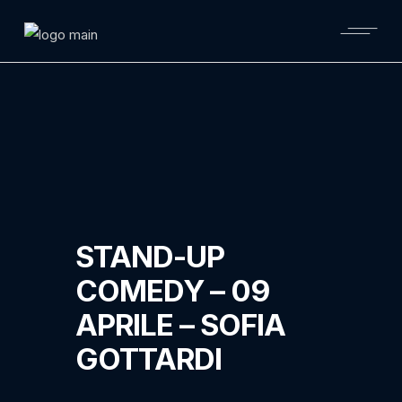
Skip
to
the
content
STAND-UP
COMEDY – 09
APRILE – SOFIA
GOTTARDI